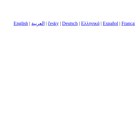
English
|
العربية
|
česky
|
Deutsch
|
Ελληνικά
|
Español
|
França