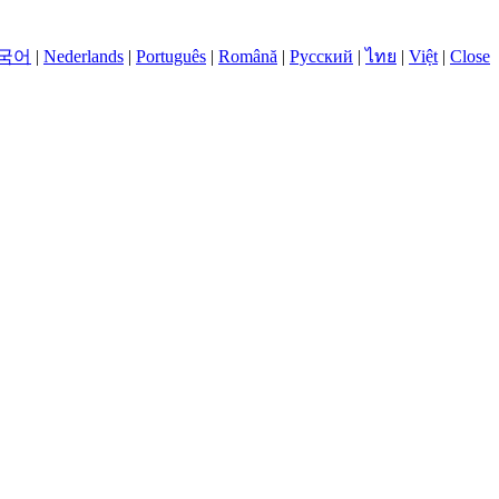
국어
|
Nederlands
|
Português
|
Română
|
Русский
|
ไทย
|
Việt
|
Close