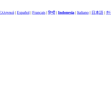
Ελληνικά
|
Español
|
Français
|
हिन्दी
|
Indonesia
|
Italiano
|
日本語
|
한