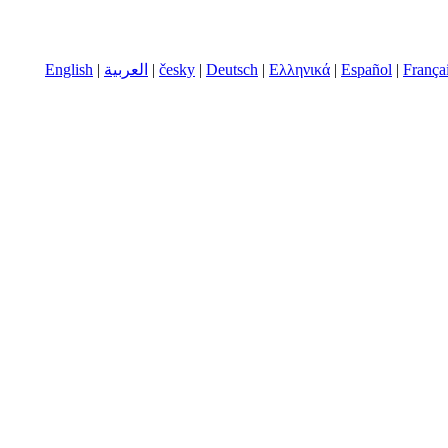
English
|
العربية
|
česky
|
Deutsch
|
Ελληνικά
|
Español
|
França