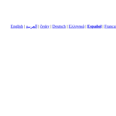
English
|
العربية
|
česky
|
Deutsch
|
Ελληνικά
|
Español
|
França