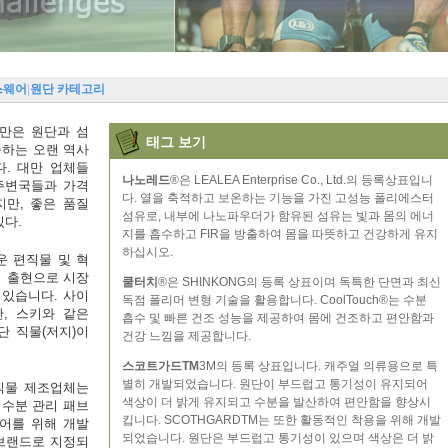
스웨어
|
원단 카테고리
대만은 원단과 섬
태그 보기
출하는 오랜 역사
다. 대만 업체들
나노레드
®은 LEALEA Enterprise Co., Ltd.의 등록상표입니
 주변국들과 가격
다. 열을 축적하고 보온하는 기능을 가진 고성능 폴리에스터
지만, 좋은 품질
섬유로, 내부에 나노파우더가 함유된 섬유는 빛과 몸의 에너
있다.
지를 흡수하고 FIR을 방출하여 몸을 따뜻하고 건강하게 유지
하십시오.
운 편직물 및 혁
의 출현으로 시장
쿨터치
®은 SHINKONG의 등록 상표이며 독특한 단면과 최신
 있습니다. 사이
독점 폴리머 변형 기술을 활용합니다. CoolTouch®는 수분
산, 스키와 같은
흡수 및 빠른 건조 성능을 제공하여 몸에 건조하고 편안함과
 직물(저지)이
건강 느낌을 제공합니다.
스코트가드TM
3M의 등록 상표입니다. 캐주얼 의류용으로 특
별히 개발되었습니다. 원단이 부드럽고 통기성이 유지되어
 직물 제조업체는
색상이 더 밝게 유지되고 수분을 발산하여 편안함을 향상시
 수분 관리 패브
킵니다. SCOTHGARDTM는 또한 활동적인 착용을 위해 개발
어를 위해 개발
되었습니다. 원단은 부드럽고 통기성이 있으며 색상은 더 밝
브랜드로 지정되