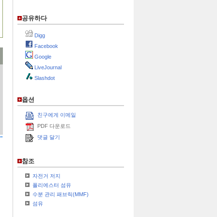
공유하다
Digg
Facebook
Google
LiveJournal
Slashdot
옵션
친구에게 이메일
PDF 다운로드
댓글 달기
"
참조
자전거 저지
폴리에스터 섬유
수분 관리 패브릭(MMF)
섬유