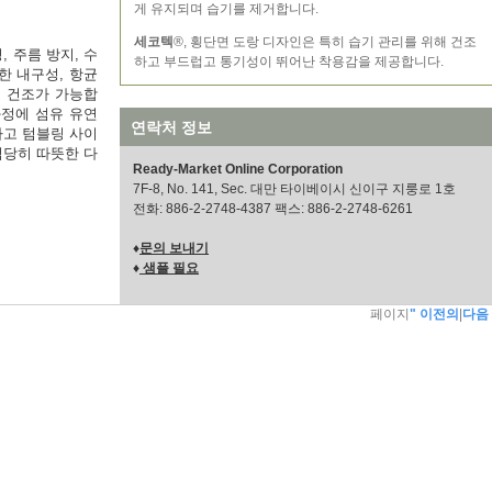
게 유지되며 습기를 제거합니다.
세코텍
®, 횡단면 도랑 디자인은 특히 습기 관리를 위해 건조
 주름 방지, 수
하고 부드럽고 통기성이 뛰어난 착용감을 제공합니다.
수한 내구성, 항균
및 건조가 가능합
과정에 섬유 유연
연락처 정보
하고 텀블링 사이
적당히 따뜻한 다
Ready-Market Online Corporation
7F-8, No. 141, Sec. 대만 타이베이시 신이구 지룽로 1호
전화: 886-2-2748-4387 팩스: 886-2-2748-6261
♦
문의 보내기
♦
샘플 필요
페이지
" 이전의
|
다음 