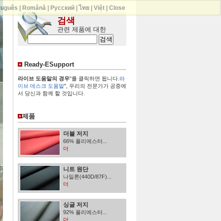
tuguês
|
Română
|
Русский
|
ไทย
|
Việt
|
Close
검색
관련 제품에 대한
Ready-ESupport
라이브 도움말의 경우
"를 클릭하면 됩니다.
라
이브 데스크 도움말
", 우리의 전문가가 공중에
서 당신과 함께 할 것입니다.
제품
더블 저지
66% 폴리에스터...
더
니트 원단
나일론(440D/87F)...
더
싱글 저지
92% 폴리에스터...
더