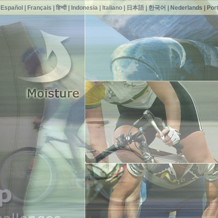
|
Español
|
Français
|
हिन्दी
|
Indonesia
|
Italiano
|
日本語
|
한국어
|
Nederlands
|
Por