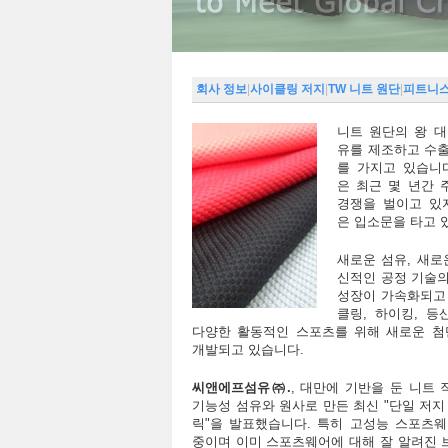
회사 정보
|
사이클링 저지
|
TW 니트 원단
|
피트니
니트 원단의 왕 
유를 제조하고 수
를 가지고 있습니
은 최근 몇 년간
경쟁을 벌이고 있
은 입소문을 타고 
새로운 섬유, 새로
신적인 공정 기술
성장이 가속화되고
클링, 하이킹, 등
다양한 활동적인 스포츠를 위해 새로운 첨단
개발되고 있습니다.
씨앤에프섬유㈜
.
, 대만에 기반을 둔 니트
기능성 섬유와 원사로 만든 최신 "단일 저지
릭"을 발표했습니다. 특히 고성능 스포츠웨
중이며 이미 스포츠웨어에 대해 잘 알려진 