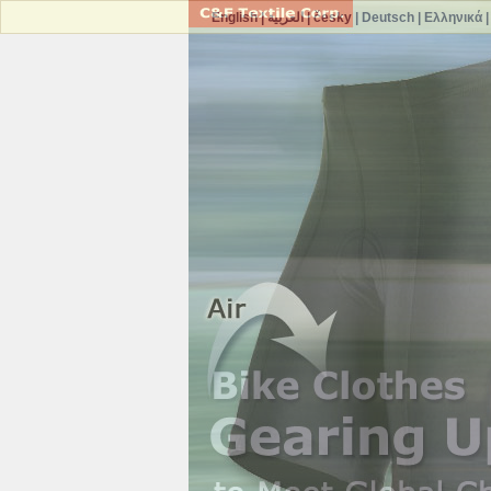
English
|
العربية
|
česky
|
Deutsch
|
Ελληνικά