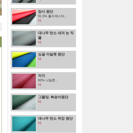
망사 원단
91.5% 폴리에스터...
더
대나무 탄소 새의 눈 직
물
더
싱글 아일렛 원단
더
저지
92% 나일론...
더
그물망, 복숭아원단
더
대나무 탄소 위킹 원단
더