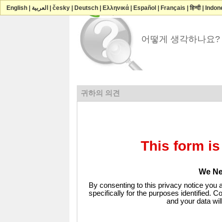
와 연락하다Ready-Market Online Corpo
English
|
العربية
|
česky
|
Deutsch
|
Ελληνικά
|
Español
|
Français
|
हिन्दी
|
Indon
어떻게 생각하나요?
귀하의 의견