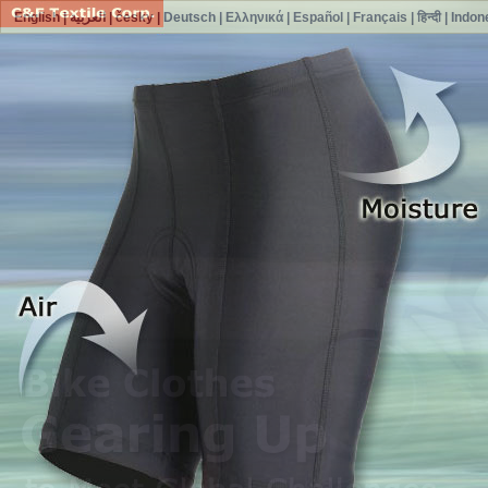
English
|
العربية
|
česky
|
Deutsch
|
Ελληνικά
|
Español
|
Français
|
हिन्दी
|
Indon