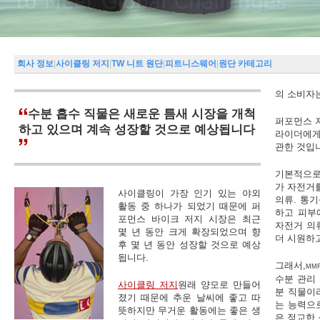
회사 정보
|
사이클링 저지
|
TW 니트 원단
|
피트니스웨어
|
원단 카테고리
의 소비자
수분 흡수 직물은 새로운 틈새 시장을 개척
퍼포먼스 
하고 있으며 계속 성장할 것으로 예상됩니다
라이더에게
관한 것입
기본적으로
가 자전거
사이클링이 가장 인기 있는 야외
의류. 통
활동 중 하나가 되었기 때문에 퍼
하고 피부
포먼스 바이크 저지 시장은 최근
자전거 의
몇 년 동안 크게 확장되었으며 향
더 시원하
후 몇 년 동안 성장할 것으로 예상
됩니다.
그래서,
MM
수분 관리 
사이클링 저지
원래 양모로 만들어
분 직물이
졌기 때문에 추운 날씨에 좋고 따
는 능력으
뜻하지만 무거운 활동에는 좋은 생
은 정교한 