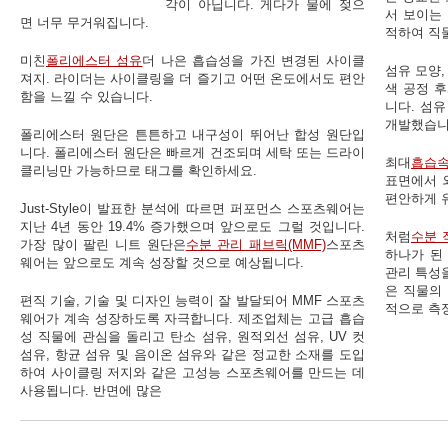
각이 아닙니다. 게다가 물에 젖으
서 보이는
면 너무 무거워집니다.
적하여 직물
미친
폴리에스터 섬유
더 나은 흡습성을 가진 변경된 사이클
섬유 모양,
져지. 라이더는 사이클링을 더 즐기고 어떤 온도에서도 편안
색 공정 
함을 느낄 수 있습니다.
니다. 섬
개발했습니
폴리에스터 원단은 튼튼하고 내구성이 뛰어난 합성 원단입
니다. 폴리에스터 원단은 빠르게 건조되며 세탁 또는 드라이
최대
흡습속
클리닝만 가능하므로 태그를 확인하세요.
표면에서 
편안하게 
Just-Style이 발표한 분석에 따르면 퍼포먼스 스포츠웨어는
지난 4년 동안 19.4% 증가했으며 앞으로도 그럴 것입니다.
처럼
수분 
가장 많이 팔린 니트 원단은
수분 관리 패브릭(MMF)
스포츠
하나가 된
웨어는 앞으로도 계속 성장할 것으로 예상됩니다.
관리 특성
은 직물의
편직 기술, 기술 및 디자인 능력이 잘 발달되어 MMF 스포츠
적으로 측
웨어가 계속 성장하도록 자극합니다. 제조업체는 고급 흡습
성 직물에 관심을 돌리고 탄소 섬유, 원적외선 섬유, UV 컷
섬유, 항균 섬유 및 음이온 섬유와 같은 정교한 소재를 도입
하여 사이클링 저지와 같은 고성능 스포츠웨어를 만드는 데
사용됩니다. 반면에 많은