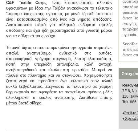
αναπτυχθ
C&F Textile Corp
.
, ένας κατασκευαστής πλεκτών
απαλό κα
υφασμάτων με έδρα την Ταϊβάν ανακοίνωσε το τελευταίο
φωτεινότ
"ύφασμα διαχείρισης υγρασίας με μονό ζέρσεϊ" το οποίο
άνεση. Τ
είναι κατασκευασμένο από ίνες και νήματα απόδοσης.
ενεργή χ
Αναπτύσσεται ειδικά για αθλητικά ενδύματα υψηλής
τα χρώμα
απόδοσης και έχει ήδη χαρακτηριστεί από γνωστή μάρκα
υγρασία.
για τα αθλητικά τους ρούχα.
SecoTec
Το μονό ύφασμα που απομακρύνει την υγρασία παραμένει
τη διαχεί
απαλό, αναπνεύσιμο, ανθεκτικό στις ρυτίδες,
άνεση στ
απορροφητικό, γρήγορο στέγνωμα, λεπτή ελαστικότητα,
κοπή στην υπεριώδη ακτινοβολία, καλή αντοχή,
αντιβακτηριδιακό και εύκολο στη φροντίδα. Μπορεί να
Στοιχεί
πλυθεί στο πλυντήριο και να στεγνώσει. Χρησιμοποιήστε
ζεστό νερό και προσθέστε ένα μαλακτικό στον τελικό
Ready-Ma
κύκλο ξεβγάλματος. Στεγνώστε το πλυντήριο σε χαμηλή
7F-8, Νο.
θερμοκρασία και αφαιρέστε τα αντικείμενα αμέσως μόλις
110, Tai
ολοκληρωθεί ο κύκλος ανατροπής. Διατίθεται επίσης
Τηλ: 886
μέτρια ζεστό σίδερο.
♦
Στείλτε
♦
Χρειάζε