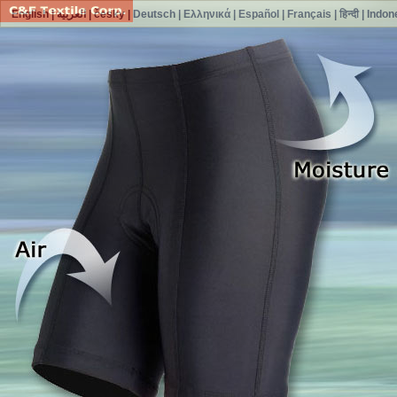
English
|
العربية
|
česky
|
Deutsch
|
Ελληνικά
|
Español
|
Français
|
हिन्दी
|
Indon