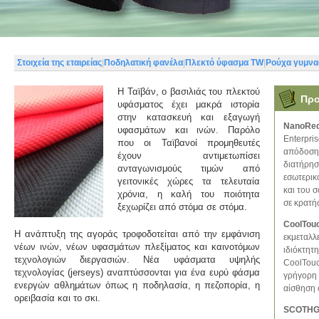
Στοιχεία της εταιρείας
|
Ποδηλατική φανέλα
|
Πλεκτό ύφασμα TW
|
Ρούχα γυμνα
Η Ταϊβάν, ο βασιλιάς του πλεκτού
Προ
υφάσματος έχει μακρά ιστορία
στην κατασκευή και εξαγωγή
NanoRe
υφασμάτων και ινών. Παρόλο
Enterpris
που οι Ταϊβανοί προμηθευτές
απόδοσης
έχουν αντιμετωπίσει
διατήρησ
ανταγωνισμούς τιμών από
εσωτερικ
γειτονικές χώρες τα τελευταία
και του 
χρόνια, η καλή του ποιότητα
σε κρατήσ
ξεχωρίζει από στόμα σε στόμα.
CoolTou
Η ανάπτυξη της αγοράς τροφοδοτείται από την εμφάνιση
εκμεταλλε
νέων ινών, νέων υφασμάτων πλεξίματος και καινοτόμων
ιδιόκτητ
τεχνολογιών διεργασιών. Νέα υφάσματα υψηλής
CoolTouc
τεχνολογίας (jerseys) αναπτύσσονται για ένα ευρύ φάσμα
γρήγορη 
ενεργών αθλημάτων όπως η ποδηλασία, η πεζοπορία, η
αίσθηση 
ορειβασία και το σκι.
SCOTH