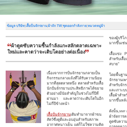
ข้อมูล บริษัท
|
เสื้อปั่นจักรยาน
|
ผ้าถัก TW
|
ชุดออกกำลังกาย
|
หมวดหมู่ผ้า
ของผู้บริโ
มากขึ้นเช่
ผ้าดูดซับความชื้นกำลังแกะสลักตลาดเฉพาะ
ใหม่และคาดว่าจะเติบโตอย่างต่อเนื่อง
เสื้อแข่ง 
สำหรับเสื้
สบาย"
เนื่องจากการปั่นจักรยานกลายเป็น
โดยพื้นฐาน
กิจกรรมกลางแจ้งที่ได้รับความนิยม
จักรยานเพร
มากที่สุดตลาดหนึ่ง ตลาดสำหรับเสื้อ
สำหรับจักร
นักปั่นจักรยานประสิทธิภาพได้ขยาย
และเกาะบนผิ
ตัวอย่างมีนัยสำคัญในช่วงไม่กี่ปีที่
เสื้อผ้าสำ
ผ่านมา และคาดว่าจะเติบโตในอีก
มากขึ้นหลั
ไม่กี่ปีข้างหน้า
ดังนั้น,
MMF ค
เสื้อปั่นจักรยาน
เดิมทำมาจากผ้าขน
ผ้าจัดการค
สัตว์ซึ่งดูดีและอบอุ่นสำหรับสภาพ
ดูดซับควา
อากาศหนาวเย็น แต่ก็ไม่ใช่ความคิด
การดูดความ