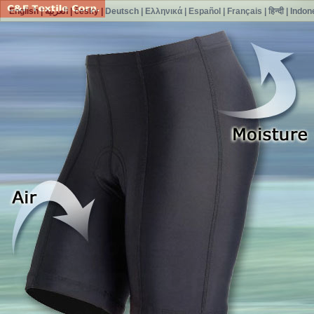
English
|
العربية
|
česky
|
Deutsch
|
Ελληνικά
|
Español
|
Français
|
हिन्दी
|
Indon