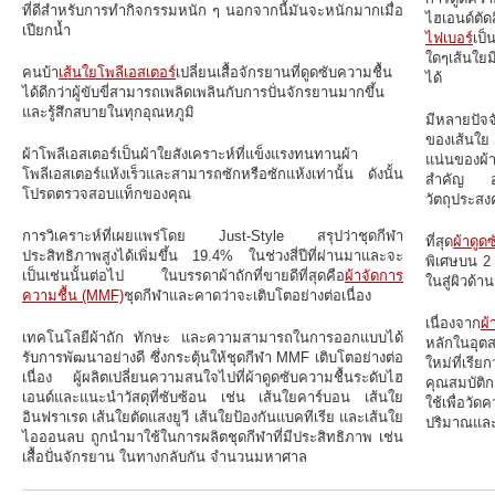
ที่ดีสำหรับการทำกิจกรรมหนัก ๆ นอกจากนี้มันจะหนักมากเมื่อ
ไฮเอนด์ตัดส
เปียกน้ำ
ไฟเบอร์
เป็
ใดๆเส้นใยม
คนบ้า
เส้นใยโพลีเอสเตอร์
เปลี่ยนเสื้อจักรยานที่ดูดซับความชื้น
ได้
ได้ดีกว่าผู้ขับขี่สามารถเพลิดเพลินกับการปั่นจักรยานมากขึ้น
และรู้สึกสบายในทุกอุณหภูมิ
มีหลายปัจจ
ของเส้นใย
ผ้าโพลีเอสเตอร์เป็นผ้าใยสังเคราะห์ที่แข็งแรงทนทานผ้า
แน่นของผ้
โพลีเอสเตอร์แห้งเร็วและสามารถซักหรือซักแห้งเท่านั้น ดังนั้น
สำคัญ อุต
โปรดตรวจสอบแท็กของคุณ
วัตถุประสงค
การวิเคราะห์ที่เผยแพร่โดย Just-Style สรุปว่าชุดกีฬา
ที่สุด
ผ้าดูด
ประสิทธิภาพสูงได้เพิ่มขึ้น 19.4% ในช่วงสี่ปีที่ผ่านมาและจะ
พิเศษบน 2 
เป็นเช่นนั้นต่อไป ในบรรดาผ้าถักที่ขายดีที่สุดคือ
ผ้าจัดการ
ในสู่ผิวด้
ความชื้น (MMF)
ชุดกีฬาและคาดว่าจะเติบโตอย่างต่อเนื่อง
เนื่องจาก
ผ้
เทคโนโลยีผ้าถัก ทักษะ และความสามารถในการออกแบบได้
หลักในอุต
รับการพัฒนาอย่างดี ซึ่งกระตุ้นให้ชุดกีฬา MMF เติบโตอย่างต่อ
ใหม่ที่เรี
เนื่อง ผู้ผลิตเปลี่ยนความสนใจไปที่ผ้าดูดซับความชื้นระดับไฮ
คุณสมบัติก
เอนด์และแนะนำวัสดุที่ซับซ้อน เช่น เส้นใยคาร์บอน เส้นใย
ใช้เพื่อวั
อินฟราเรด เส้นใยตัดแสงยูวี เส้นใยป้องกันแบคทีเรีย และเส้นใย
ปริมาณแล
ไอออนลบ ถูกนำมาใช้ในการผลิตชุดกีฬาที่มีประสิทธิภาพ เช่น
เสื้อปั่นจักรยาน ในทางกลับกัน จำนวนมหาศาล