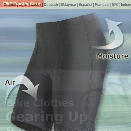
English
|
العربية
|
česky
|
Deutsch
|
Ελληνικά
|
Español
|
Français
|
हिन्दी
|
Indon