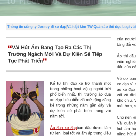
Thông tin công ty
|
Jersey đi xe đạp
|
Vải dệt kim TW
|
Quần áo thể dục
|
Loại vải
của người
tăng đối v
Vải Hút Ẩm Đang Tạo Ra Các Thị
Trường Ngách Mới Và Dự Kiến ​​sẽ Tiếp
Áo thi đấu
Tục Phát Triển
viên nghiê
đấu của cá
Về cơ bản,
Kể từ khi đạp xe trở thành một
xe đạp vì 
trong những hoạt động ngoài trời
áo xe đạp
phổ biến nhất, thị trường áo đua
vải và dín
xe đạp biểu diễn đã mở rộng đáng
khó chịu. 
kể trong những năm gần đây và
mát hơn, s
dự kiến ​​sẽ phát triển trong vài
năm tới.
Cho nên,
MM
Vải quản l
Áo đua xe đạp
ban đầu được làm
hút ẩm ho
từ len, loại tốt và ấm áp trong điều
năng hút ẩ