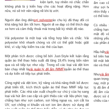
kiện lạnh, tuy nhiên nó chắc chắn
ẩm cao cấ
không phải là ý kiến ​​hay cho các hoạt động nặng. Hơn
như sợi h
nữa, nó sẽ trở nên nặng nề khi bị ướt.
nhìn thấy
có thể kéo
Người đàn ông điên
sợi polyester
áo chu kỳ đã thay đổi có
khả năng hút ẩm tốt hơn. Người đi xe đạp có thể thích đạp
Có nhiều 
xe hơn và cảm thấy thoải mái trong bất kỳ nhiệt độ nào.
chẳng hạn 
mật độ vả
Vải polyester là một loại vải tổng hợp bền và chắc. Vải
những yếu 
polyester khô nhanh chóng và chỉ có thể giặt hoặc giặt
các phần đ
khô, vì vậy hãy kiểm tra các thẻ của bạn.
Hầu hết
vả
Một phân tích được công bố bởi Just-Style kết luận rằng
kế trên ha
quần áo thể thao hiệu suất đã tăng 19,4% trong bốn năm
bề mặt bê
qua và sẽ tiếp tục như vậy. Trong số các loại vải dệt kim
ráo và thoả
bán chạy nhất là
vải quản lý độ ẩm (MMF)
quần áo thể thao
và dự kiến ​​sẽ tiếp tục phát triển.
Như
vải ẩ
quan trọng
Công nghệ vải dệt kim, kỹ năng và khả năng thiết kế được
nay, một 
phát triển tốt, kích thích quần áo thể thao MMF tiếp tục
lý độ ẩm đ
phát triển. Các nhà sản xuất chuyển sự chú ý của họ sang
độ ẩm của
loại vải hút ẩm cao cấp và giới thiệu các vật liệu phức tạp,
được sử d
chẳng hạn như sợi carbon, sợi hồng ngoại xa, sợi cắt tia
chiều của 
UV, sợi chống vi khuẩn và sợi ion âm được sử dụng để