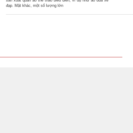
sản xuất quần áo thể thao biểu diễn, ví dụ như áo đua xe
đạp. Mặt khác, một số lượng lớn