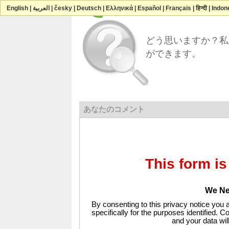
と連絡を取るReady-Market Online Cor
English
|
العربية
|
česky
|
Deutsch
|
Ελληνικά
|
Español
|
Français
|
हिन्दी
|
Indon
どう思いますか？私
ができます。
あなたのコメント