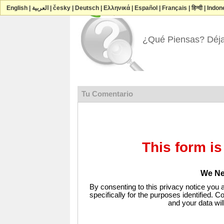
Contactar ConReady-Market Online Corpor
English
|
العربية
|
česky
|
Deutsch
|
Ελληνικά
|
Español
|
Français
|
हिन्दी
|
Indon
¿Qué Piensas? Déja
Tu Comentario