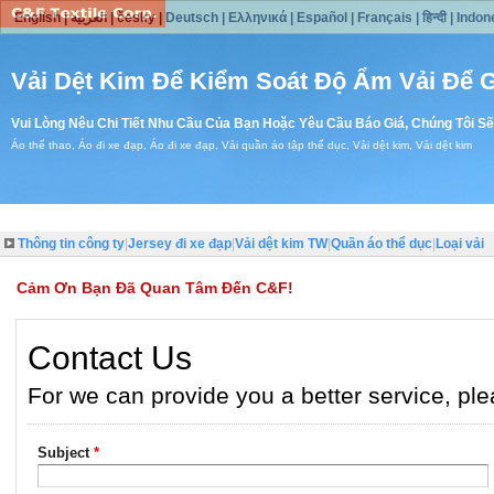
English
|
العربية
|
česky
|
Deutsch
|
Ελληνικά
|
Español
|
Français
|
हिन्दी
|
Indon
Vải Dệt Kim Để Kiểm Soát Độ Ẩm Vải Để 
Vui Lòng Nêu Chi Tiết Nhu Cầu Của Bạn Hoặc Yêu Cầu Báo Giá, Chúng Tôi Sẽ
Áo thể thao, Áo đi xe đạp, Áo đi xe đạp, Vải quần áo tập thể dục, Vải dệt kim, Vải dệt kim
Thông tin công ty
|
Jersey đi xe đạp
|
Vải dệt kim TW
|
Quần áo thể dục
|
Loại vải
Cảm Ơn Bạn Đã Quan Tâm Đến C&F!