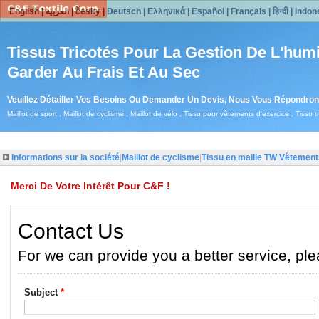
English
|
العربية
|
česky
|
Deutsch
|
Ελληνικά
|
Español
|
Français
|
हिन्दी
|
Indon
Tissus Tricotés Pour La Gestion De L'humi
Garder Au Frais Et Au Sec
Veuillez Détailler Vos Besoins Ou Demander Un Devis, Nous Vous Répondron
Maillot de sport , Maillot de cyclisme , Maillot de vélo , Tissu pour vêtements d'exercice , Tissu tri
Informations sur la société
|
Maillot de cyclisme
|
Tissu en maille TW
|
Vêtements
Merci De Votre Intérêt Pour C&F !