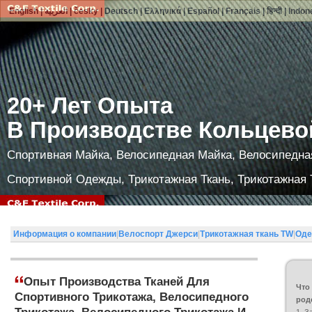
English
|
العربية
|
česky
|
Deutsch
|
Ελληνικά
|
Español
|
Français
|
हिन्दी
|
Indon
20+ Лет Опыта
В Производстве Кольцево
Спортивная Майка, Велосипедная Майка, Велосипедна
Спортивной Одежды, Трикотажная Ткань, Трикотажная 
Информация о компании
|
Велоспорт Джерси
|
Трикотажная ткань TW
|
Оде
Опыт Производства Тканей Для
Что
Спортивного Трикотажа, Велосипедного
род